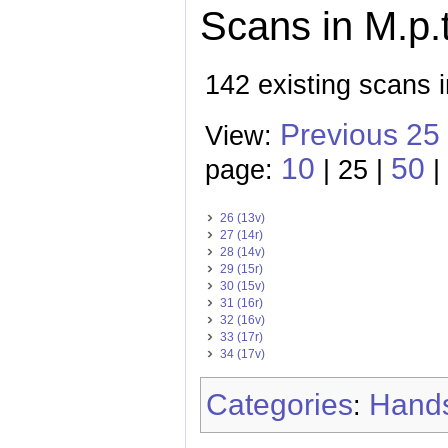
Scans in M.p.t
142 existing scans i
Previous 25
View:
10
50
page:
| 25 |
|
26 (13v)
27 (14r)
28 (14v)
29 (15r)
30 (15v)
31 (16r)
32 (16v)
33 (17r)
34 (17v)
Categories
Hands
: