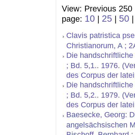
View: Previous 250 
10
25
50
page:
|
|
Clavis patristica p
Christianorum, A ; 2
Die handschriftlich
; Bd. 5,1.. 1976. (
des Corpus der latei
Die handschriftlich
; Bd. 5,2.. 1979. (
des Corpus der latei
Baesecke, Georg: Der
angelsächsischen Mi
Bischoff, Bernhard ; 