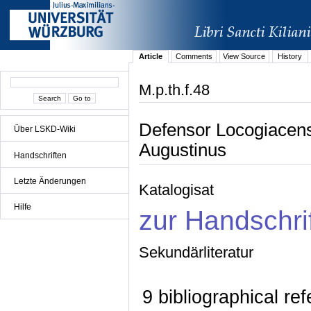
Article
Comments
View Source
History
M.p.th.f.48
Defensor Locogiacens
Über LSKD-Wiki
Augustinus
Handschriften
Letzte Änderungen
Katalogisat
Hilfe
zur Handschri
Sekundärliteratur
9 bibliographical re