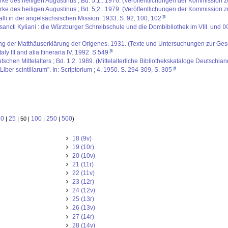
rke des heiligen Augustinus ; Bd. 5,1.. 1976. (Veröffentlichungen der Kommission 
rke des heiligen Augustinus ; Bd. 5,2.. 1979. (Veröffentlichungen der Kommission 
lli in der angelsächsischen Mission. 1933. S. 92, 100, 102
i sancti Kyliani : die Würzburger Schreibschule und die Dombibliothek im VIII. und
ng der Matthäuserklärung der Origenes. 1931. (Texte und Untersuchungen zur Geschic
Italy III and alia Itineraria IV. 1992. S.549
schen Mittelalters ; Bd. 1.2. 1989. (Mittelalterliche Bibliothekskataloge Deutschla
ber scintillarum". In: Scriptorium ; 4. 1950. S. 294-309, S. 305
10
25
100
250
500
|
| 50 |
|
|
)
18 (9v)
19 (10r)
20 (10v)
21 (11r)
22 (11v)
23 (12r)
24 (12v)
25 (13r)
26 (13v)
27 (14r)
28 (14v)