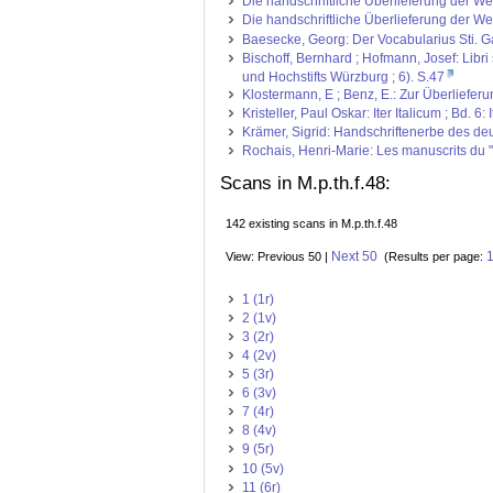
Die handschriftliche Überlieferung der We
Die handschriftliche Überlieferung der We
Baesecke, Georg: Der Vocabularius Sti. Ga
Bischoff, Bernhard ; Hofmann, Josef: Libr
und Hochstifts Würzburg ; 6). S.47
Klostermann, E ; Benz, E.: Zur Überlieferu
Kristeller, Paul Oskar: Iter Italicum ; Bd. 6: 
Krämer, Sigrid: Handschriftenerbe des deut
Rochais, Henri-Marie: Les manuscrits du "Li
Scans in M.p.th.f.48:
142 existing scans in M.p.th.f.48
Next 50
View: Previous 50 |
(Results per page:
1 (1r)
2 (1v)
3 (2r)
4 (2v)
5 (3r)
6 (3v)
7 (4r)
8 (4v)
9 (5r)
10 (5v)
11 (6r)