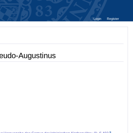
Login
Register
seudo-Augustinus