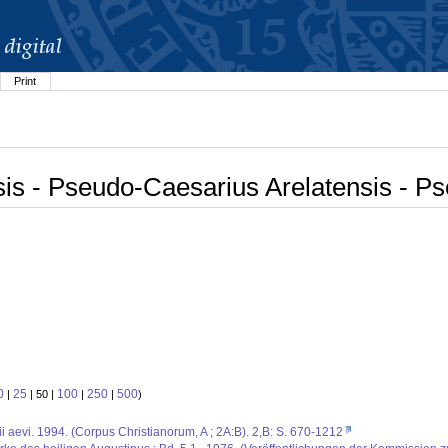
Print
is - Pseudo-Caesarius Arelatensis - P
0
25
100
250
500
|
| 50 |
|
|
)
 aevi. 1994. (Corpus Christianorum, A ; 2A:B). 2,B: S. 670-1212