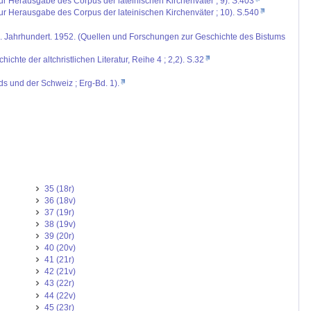
zur Herausgabe des Corpus der lateinischen Kirchenväter ; 9). S.403
zur Herausgabe des Corpus der lateinischen Kirchenväter ; 10). S.540
 IX. Jahrhundert. 1952. (Quellen und Forschungen zur Geschichte des Bistums
hte der altchristlichen Literatur, Reihe 4 ; 2,2). S.32
nds und der Schweiz ; Erg-Bd. 1).
35 (18r)
36 (18v)
37 (19r)
38 (19v)
39 (20r)
40 (20v)
41 (21r)
42 (21v)
43 (22r)
44 (22v)
45 (23r)