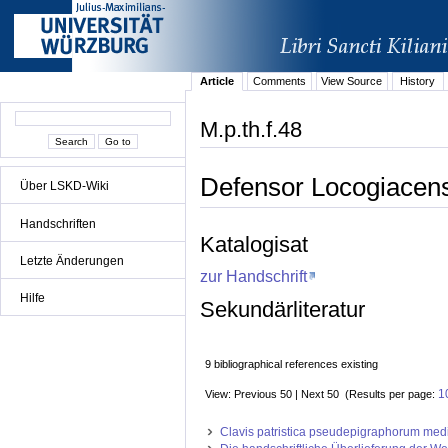
Article
Comments
View Source
History
M.p.th.f.48
Defensor Locogiacens
Über LSKD-Wiki
Handschriften
Katalogisat
Letzte Änderungen
zur Handschrift
Hilfe
Sekundärliteratur
9 bibliographical references existing
1
View: Previous 50 | Next 50 (Results per page:
Clavis patristica pseudepigraphorum medii