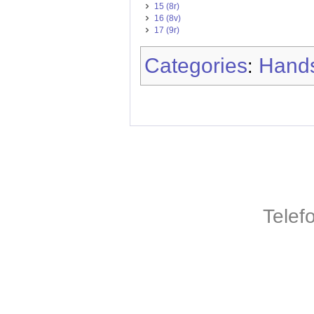
15 (8r)
16 (8v)
17 (9r)
Categories
Hands
:
Telef