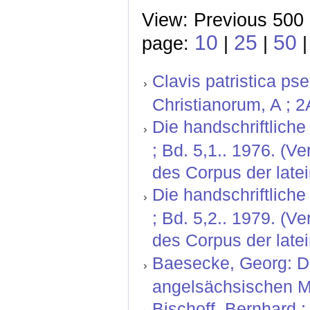
View: Previous 500 
10
25
50
page:
|
|
Clavis patristica p
Christianorum, A ; 2
Die handschriftlich
; Bd. 5,1.. 1976. (
des Corpus der latei
Die handschriftlich
; Bd. 5,2.. 1979. (
des Corpus der latei
Baesecke, Georg: Der
angelsächsischen Mi
Bischoff, Bernhard ; 