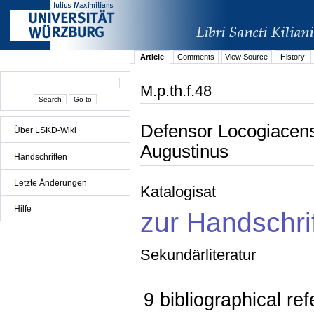
Article
Comments
View Source
History
M.p.th.f.48
Defensor Locogiacens
Über LSKD-Wiki
Augustinus
Handschriften
Letzte Änderungen
Katalogisat
Hilfe
zur Handschri
Sekundärliteratur
9 bibliographical re