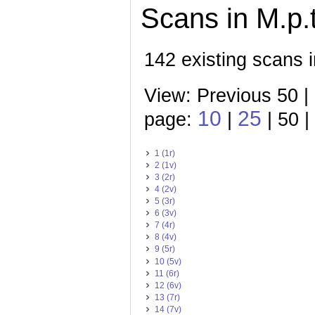
Scans in M.p.t
142 existing scans i
View: Previous 50 |
10
25
page:
|
| 50 |
1 (1r)
2 (1v)
3 (2r)
4 (2v)
5 (3r)
6 (3v)
7 (4r)
8 (4v)
9 (5r)
10 (5v)
11 (6r)
12 (6v)
13 (7r)
14 (7v)