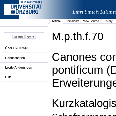
Article
Comments
View Source
History
M.p.th.f.70
Über LSKD-Wiki
Canones con
Handschriften
pontificum (
Letzte Änderungen
Hilfe
Erweiterung
Kurzkatalogis