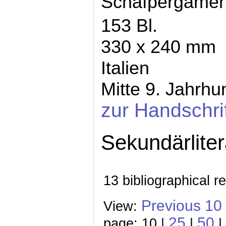
Schafpergamen
153 Bl.
330 x 240 mm
Italien
Mitte 9. Jahrhu
zur Handschri
Sekundärliter
13 bibliographical r
Previous 10
View:
25
50
page: 10 |
|
|