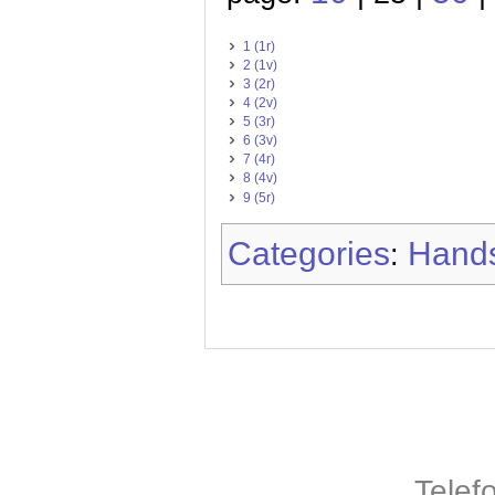
1 (1r)
2 (1v)
3 (2r)
4 (2v)
5 (3r)
6 (3v)
7 (4r)
8 (4v)
9 (5r)
Categories
Hands
:
Telef