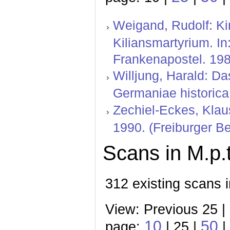
Weigand, Rudolf: Ki
Kiliansmartyrium. In
Frankenapostel. 198
Willjung, Harald: D
Germaniae historica :
Zechiel-Eckes, Kla
1990. (Freiburger Bei
Scans in M.p.t
312 existing scans i
View: Previous 25 |
10
50
page:
| 25 |
|