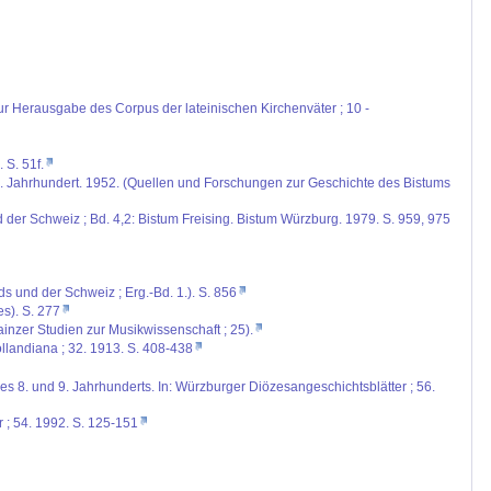
ur Herausgabe des Corpus der lateinischen Kirchenväter ; 10 -
 S. 51f.
 IX. Jahrhundert. 1952. (Quellen und Forschungen zur Geschichte des Bistums
d der Schweiz ; Bd. 4,2: Bistum Freising. Bistum Würzburg. 1979. S. 959, 975
ds und der Schweiz ; Erg.-Bd. 1.). S. 856
es). S. 277
ainzer Studien zur Musikwissenschaft ; 25).
llandiana ; 32. 1913. S. 408-438
es 8. und 9. Jahrhunderts. In: Würzburger Diözesangeschichtsblätter ; 56.
 ; 54. 1992. S. 125-151