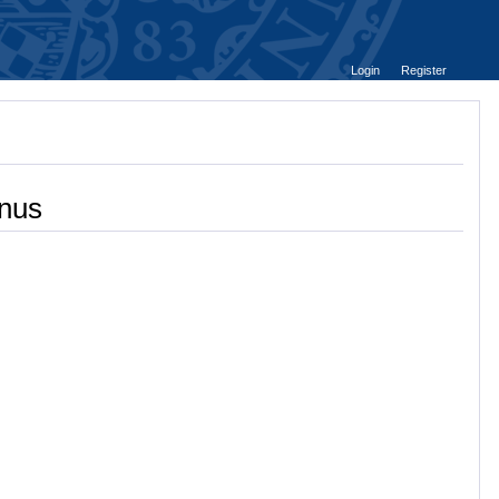
Login
Register
anus