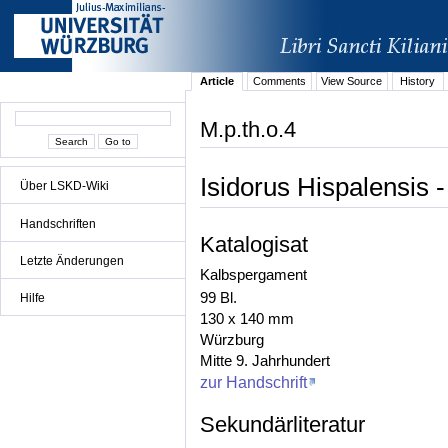
Article
Comments
View Source
History
M.p.th.o.4
Isidorus Hispalensis -
Über LSKD-Wiki
Handschriften
Katalogisat
Letzte Änderungen
Kalbspergament
99 Bl.
Hilfe
130 x 140 mm
Würzburg
Mitte 9. Jahrhundert
zur Handschrift
Sekundärliteratur