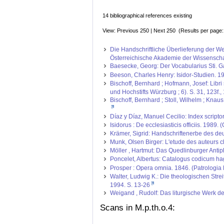
14 bibliographical references existing
View: Previous 250 | Next 250 (Results per page
Die Handschriftliche Überlieferung der We
Österreichische Akademie der Wissenschaft
Baesecke, Georg: Der Vocabularius Sti. Ga
Beeson, Charles Henry: Isidor-Studien. 191
Bischoff, Bernhard ; Hofmann, Josef: Libr
und Hochstifts Würzburg ; 6). S. 31, 123f., 
Bischoff, Bernhard ; Stoll, Wilhelm ; Kna
Díaz y Díaz, Manuel Cecilio: Index scrip
Isidorus : De ecclesiasticis officiis. 1989.
Krämer, Sigrid: Handschriftenerbe des deut
Munk, Olsen Birger: L'etude des auteurs cla
Möller , Hartmut: Das Quedlinburger Antip
Poncelet, Albertus: Catalogus codicum hag
Prosper : Opera omnia. 1846. (Patrologia L
Walter, Ludwig K.: Die theologischen Stre
1994. S. 13-26
Weigand , Rudolf: Das liturgische Werk d
Scans in M.p.th.o.4: