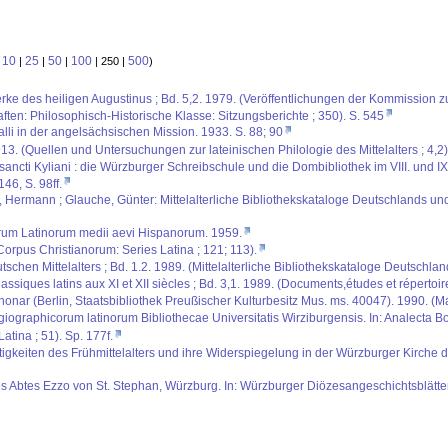
10
25
50
100
500
:
|
|
|
| 250 |
)
rke des heiligen Augustinus ; Bd. 5,2. 1979. (Veröffentlichungen der Kommission z
en: Philosophisch-Historische Klasse: Sitzungsberichte ; 350). S. 545
lli in der angelsächsischen Mission. 1933. S. 88; 90
3. (Quellen und Untersuchungen zur lateinischen Philologie des Mittelalters ; 4,2).
i sancti Kyliani : die Würzburger Schreibschule und die Dombibliothek im VIII. und
146, S. 98ff.
us, Hermann ; Glauche, Günter: Mittelalterliche Bibliothekskataloge Deutschlands un
torum Latinorum medii aevi Hispanorum. 1959.
 (Corpus Christianorum: Series Latina ; 121; 113).
schen Mittelalters ; Bd. 1.2. 1989. (Mittelalterliche Bibliothekskataloge Deutschlan
ssiques latins aux XI et XII siècles ; Bd. 3,1. 1989. (Documents,études et répertoir
honar (Berlin, Staatsbibliothek Preußischer Kulturbesitz Mus. ms. 40047). 1990. (M
iographicorum latinorum Bibliothecae Universitatis Wirziburgensis. In: Analecta Bo
atina ; 51). Sp. 177f.
itigkeiten des Frühmittelalters und ihre Widerspiegelung in der Würzburger Kirche d
es Abtes Ezzo von St. Stephan, Würzburg. In: Würzburger Diözesangeschichtsblätter