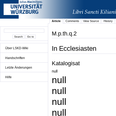
Article
Comments
View Source
History
M.p.th.q.2
In Ecclesiasten
Über LSKD-Wiki
Handschriften
Katalogisat
Letzte Änderungen
null
null
Hilfe
null
null
null