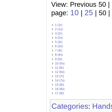
View: Previous 50 |
10
25
page:
|
| 50 |
1 (1r)
2 (1v)
3 (2r)
4 (2v)
5 (3r)
6 (3v)
7 (4r)
8 (4v)
9 (5r)
10 (5v)
11 (6r)
12 (6v)
13 (7r)
14 (7v)
15 (8r)
16 (8v)
17 (9r)
Categories
Hands
: