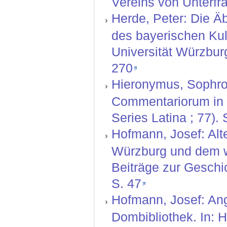
Vereins von Unterfr
Herde, Peter: Die Ä
des bayerischen Kul
Universität Würzbur
270
Hieronymus, Sophron
Commentariorum in M
Series Latina ; 77).
Hofmann, Josef: Alt
Würzburg und dem we
Beiträge zur Geschi
S. 47
Hofmann, Josef: Ang
Dombibliothek. In: H