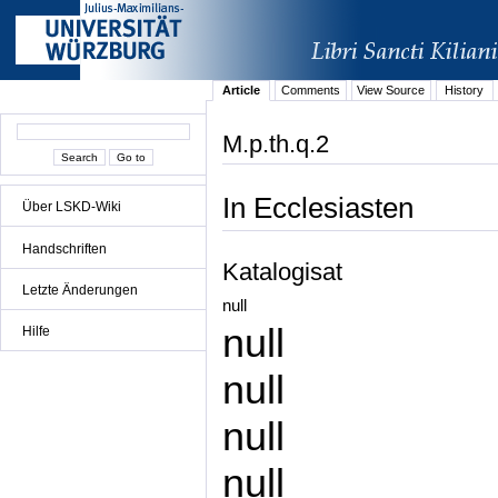
Article
Comments
View Source
History
M.p.th.q.2
In Ecclesiasten
Über LSKD-Wiki
Handschriften
Katalogisat
Letzte Änderungen
null
null
Hilfe
null
null
null