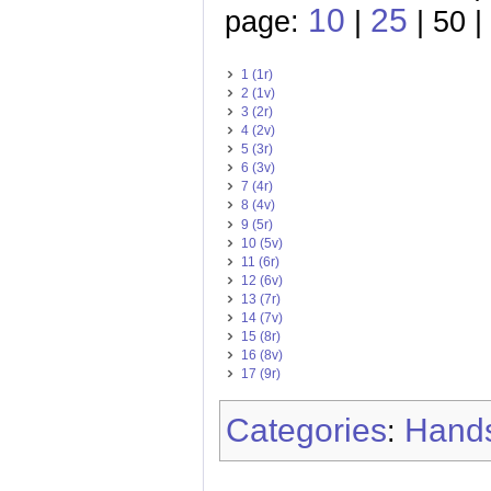
10
25
page:
|
| 50 |
1 (1r)
2 (1v)
3 (2r)
4 (2v)
5 (3r)
6 (3v)
7 (4r)
8 (4v)
9 (5r)
10 (5v)
11 (6r)
12 (6v)
13 (7r)
14 (7v)
15 (8r)
16 (8v)
17 (9r)
Categories
Hands
: