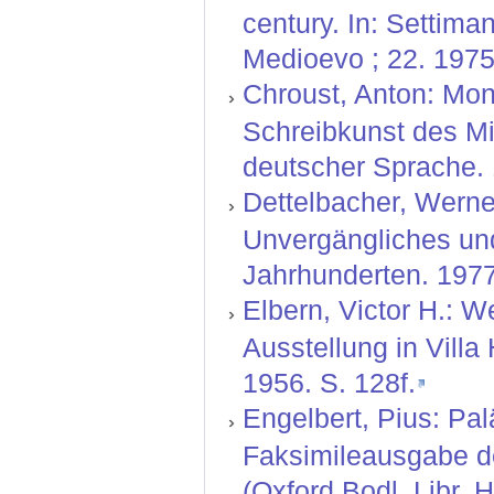
century. In: Settiman
Medioevo ; 22. 1975
Chroust, Anton: Mo
Schreibkunst des Mitt
deutscher Sprache. 1
Dettelbacher, Werne
Unvergängliches und
Jahrhunderten. 1977
Elbern, Victor H.: 
Ausstellung in Villa
1956. S. 128f.
Engelbert, Pius: P
Faksimileausgabe de
(Oxford Bodl. Libr. 