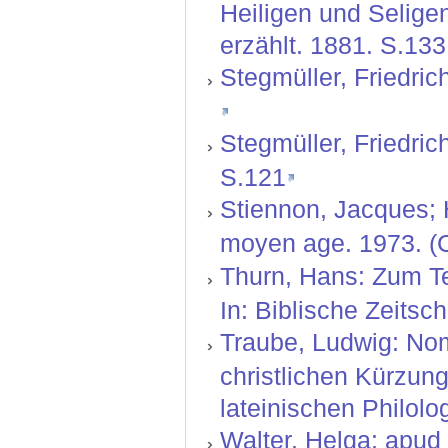
Heiligen und Selige
erzählt. 1881. S.133
Stegmüller, Friedric
Stegmüller, Friedric
S.121
Stiennon, Jacques;
moyen age. 1973. (C
Thurn, Hans: Zum T
In: Biblische Zeitsch
Traube, Ludwig: Nom
christlichen Kürzun
lateinischen Philolog
Walter, Helga: apud