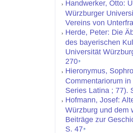
Handwerker, Otto: Ü
Würzburger Universit
Vereins von Unterfr
Herde, Peter: Die Ä
des bayerischen Kul
Universität Würzbur
270
Hieronymus, Sophron
Commentariorum in M
Series Latina ; 77).
Hofmann, Josef: Alt
Würzburg und dem we
Beiträge zur Geschi
S. 47