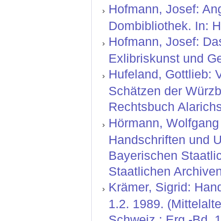
Hofmann, Josef: Ang
Dombibliothek. In: H
Hofmann, Josef: Das 
Exlibriskunst und G
Hufeland, Gottlieb: 
Schätzen der Würzbu
Rechtsbuch Alarichs
Hörmann, Wolfgang ;
Handschriften und U
Bayerischen Staatli
Staatlichen Archive
Krämer, Sigrid: Hand
1.2. 1989. (Mittelal
Schweiz ; Erg.-Bd. 1