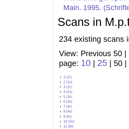
Main. 1995. (Schrift
Scans in M.p.t
234 existing scans i
View: Previous 50 |
10
25
page:
|
| 50 |
1 (1r)
2 (1v)
3 (2r)
4 (2v)
5 (3r)
6 (3v)
7 (4r)
8 (4v)
9 (5r)
10 (5v)
11 (6r)