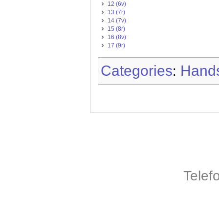
12 (6v)
13 (7r)
14 (7v)
15 (8r)
16 (8v)
17 (9r)
Categories
Hands
:
Telef