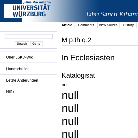
Article
Comments
View Source
History
M.p.th.q.2
In Ecclesiasten
Über LSKD-Wiki
Handschriften
Katalogisat
Letzte Änderungen
null
null
Hilfe
null
null
null