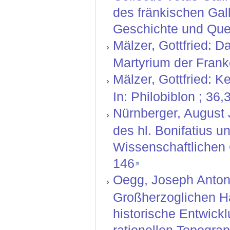
des fränkischen Gall
Geschichte und Quel
Mälzer, Gottfried: Da
Martyrium der Frank
Mälzer, Gottfried: 
In: Philobiblon ; 36
Nürnberger, August J
des hl. Bonifatius u
Wissenschaftlichen G
146
Oegg, Joseph Anton:
Großherzoglichen H
historische Entwickl
rationellen Topograp