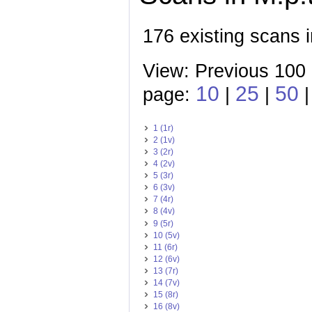
176 existing scans i
View: Previous 100
10
25
50
page:
|
|
|
1 (1r)
2 (1v)
3 (2r)
4 (2v)
5 (3r)
6 (3v)
7 (4r)
8 (4v)
9 (5r)
10 (5v)
11 (6r)
12 (6v)
13 (7r)
14 (7v)
15 (8r)
16 (8v)