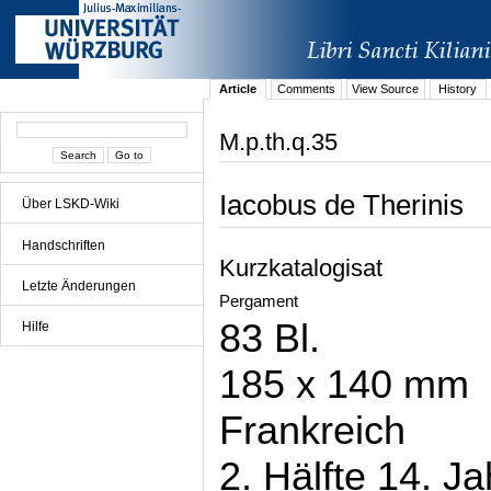
Article
Comments
View Source
History
M.p.th.q.35
Iacobus de Therinis
Über LSKD-Wiki
Handschriften
Kurzkatalogisat
Letzte Änderungen
Pergament
83 Bl.
Hilfe
185 x 140 mm
Frankreich
2. Hälfte 14. J