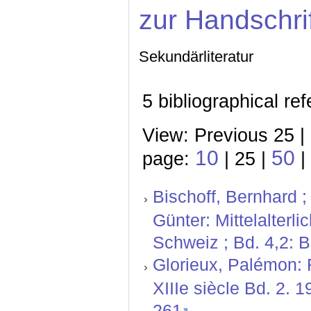
zur Handschri
Sekundärliteratur
5 bibliographical re
View: Previous 25 |
10
50
page:
| 25 |
|
Bischoff, Bernhard ;
Günter: Mittelalterl
Schweiz ; Bd. 4,2: 
Glorieux, Palémon: 
XIIIe siècle Bd. 2. 
261