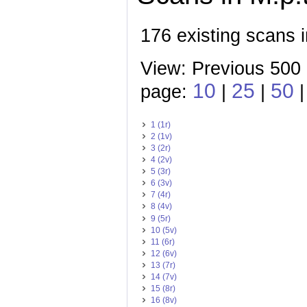
176 existing scans i
View: Previous 500 
10
25
50
page:
|
|
1 (1r)
2 (1v)
3 (2r)
4 (2v)
5 (3r)
6 (3v)
7 (4r)
8 (4v)
9 (5r)
10 (5v)
11 (6r)
12 (6v)
13 (7r)
14 (7v)
15 (8r)
16 (8v)