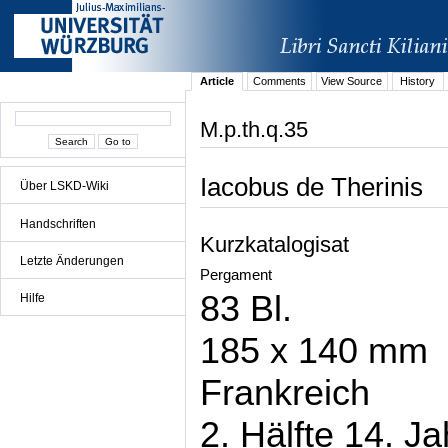
Article
Comments
View Source
History
M.p.th.q.35
Iacobus de Therinis
Über LSKD-Wiki
Handschriften
Kurzkatalogisat
Letzte Änderungen
Pergament
83 Bl.
Hilfe
185 x 140 mm
Frankreich
2. Hälfte 14. J