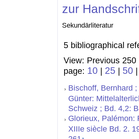
zur Handschri
Sekundärliteratur
5 bibliographical re
View: Previous 250 
10
25
50
page:
|
|
Bischoff, Bernhard ;
Günter: Mittelalterl
Schweiz ; Bd. 4,2: 
Glorieux, Palémon: 
XIIIe siècle Bd. 2. 
261