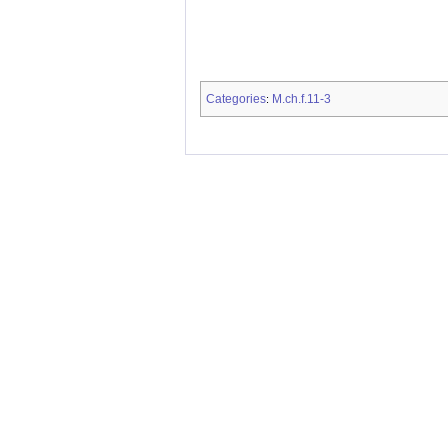
Categories
M.ch.f.11-3
: