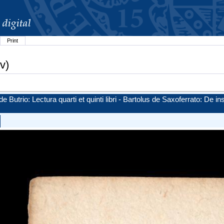
Print
v)