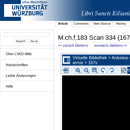
Article
Comments
View Source
History
M.ch.f.183 Scan 334 (167
<< zurück blättern
vorwärts blättern >>
Über LSKD-Wiki
Handschriften
Letzte Änderungen
Hilfe