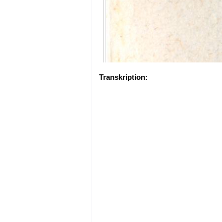
Transkription: