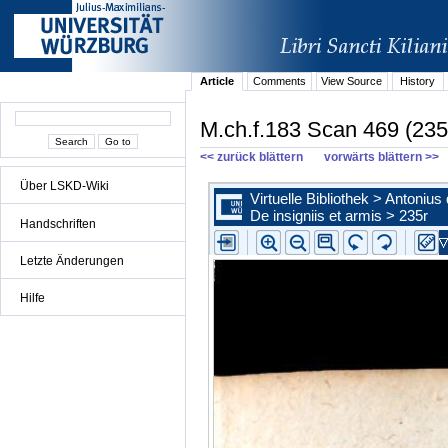
Article
Comments
View Source
History
M.ch.f.183 Scan 469 (235
<< zurück blättern
vorwärts blättern >>
Über LSKD-Wiki
Handschriften
Letzte Änderungen
Hilfe