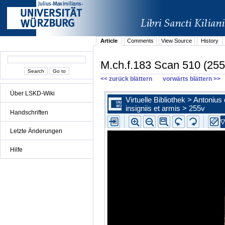
Article
Comments
View Source
History
M.ch.f.183 Scan 510 (255
<< zurück blättern
vorwärts blättern >>
Über LSKD-Wiki
Handschriften
Letzte Änderungen
Hilfe