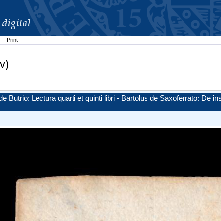
Print
v)