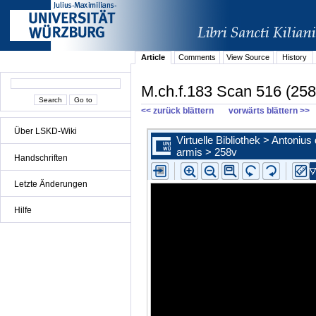
Article
Comments
View Source
History
M.ch.f.183 Scan 516 (258
<< zurück blättern
vorwärts blättern >>
Über LSKD-Wiki
Handschriften
Letzte Änderungen
Hilfe