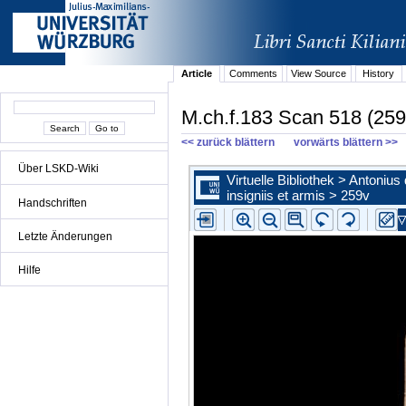
Article
Comments
View Source
History
M.ch.f.183 Scan 518 (259
<< zurück blättern
vorwärts blättern >>
Über LSKD-Wiki
Handschriften
Letzte Änderungen
Hilfe