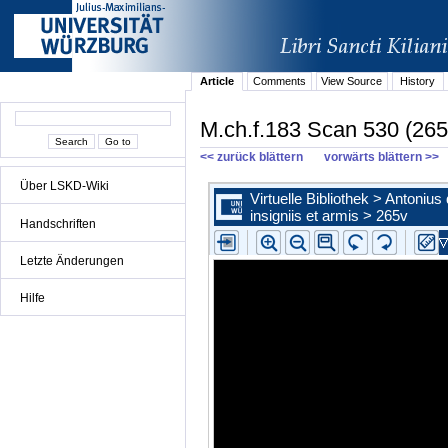
Article
Comments
View Source
History
M.ch.f.183 Scan 530 (265
<< zurück blättern
vorwärts blättern >>
Über LSKD-Wiki
Handschriften
Letzte Änderungen
Hilfe