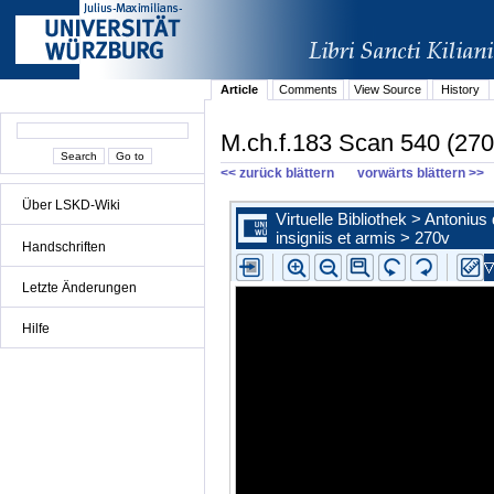
Article
Comments
View Source
History
M.ch.f.183 Scan 540 (270
<< zurück blättern
vorwärts blättern >>
Über LSKD-Wiki
Handschriften
Letzte Änderungen
Hilfe