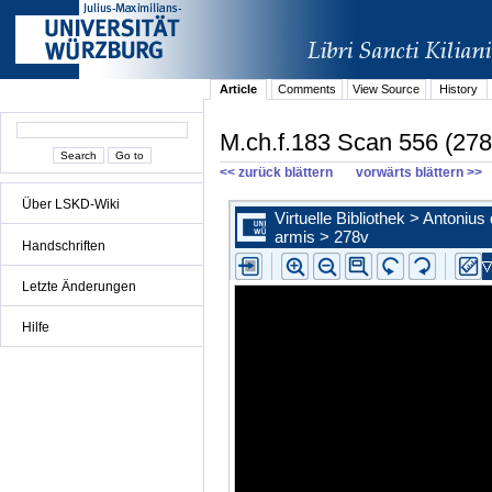
Article
Comments
View Source
History
M.ch.f.183 Scan 556 (278
<< zurück blättern
vorwärts blättern >>
Über LSKD-Wiki
Handschriften
Letzte Änderungen
Hilfe