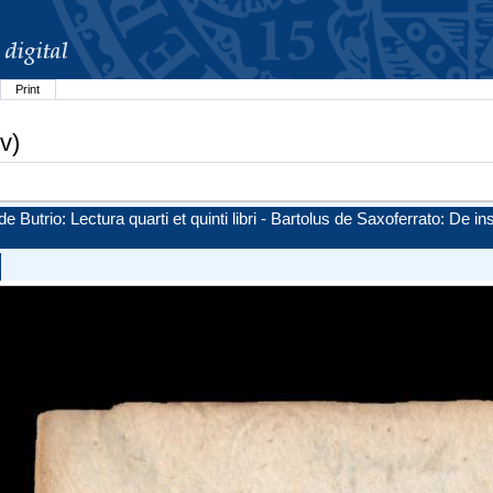
Print
v)