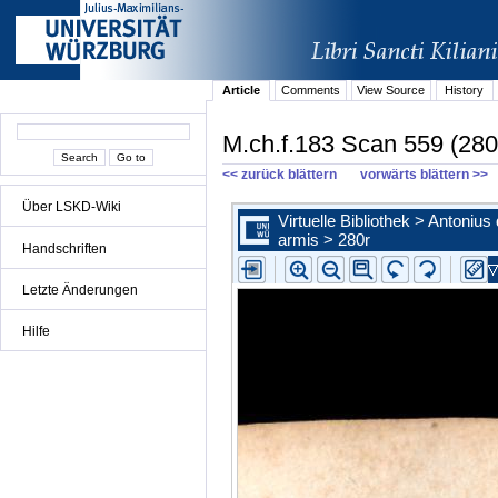
Article
Comments
View Source
History
M.ch.f.183 Scan 559 (280
<< zurück blättern
vorwärts blättern >>
Über LSKD-Wiki
Handschriften
Letzte Änderungen
Hilfe