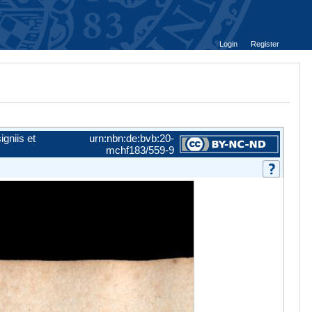
Login
Register