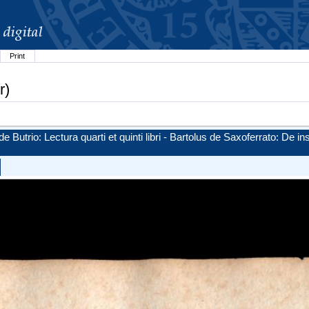
Print
r)