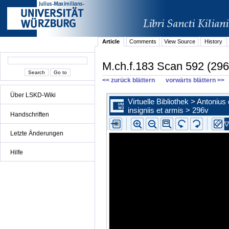
Article
Comments
View Source
History
M.ch.f.183 Scan 592 (296
<< zurück blättern
vorwärts blättern >>
Über LSKD-Wiki
Handschriften
Letzte Änderungen
Hilfe