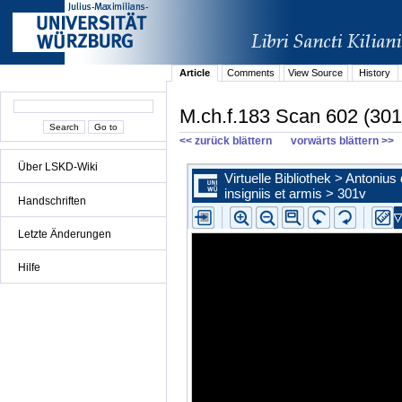
Article
Comments
View Source
History
M.ch.f.183 Scan 602 (301
<< zurück blättern
vorwärts blättern >>
Über LSKD-Wiki
Handschriften
Letzte Änderungen
Hilfe