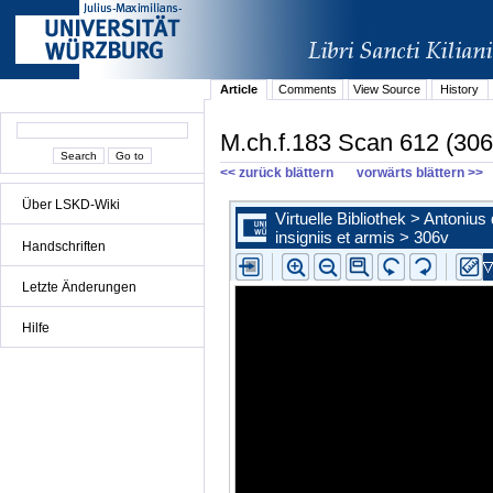
Article
Comments
View Source
History
M.ch.f.183 Scan 612 (306
<< zurück blättern
vorwärts blättern >>
Über LSKD-Wiki
Handschriften
Letzte Änderungen
Hilfe