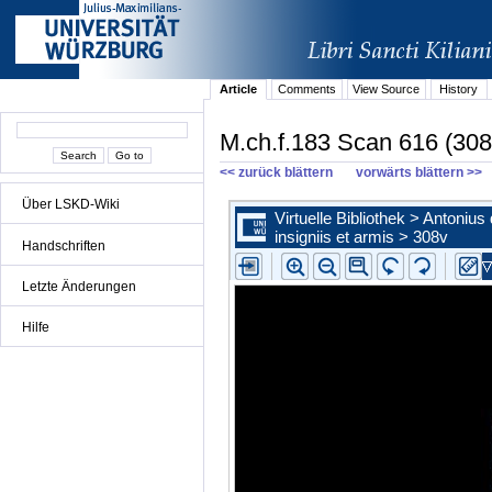
Article
Comments
View Source
History
M.ch.f.183 Scan 616 (308
<< zurück blättern
vorwärts blättern >>
Über LSKD-Wiki
Handschriften
Letzte Änderungen
Hilfe