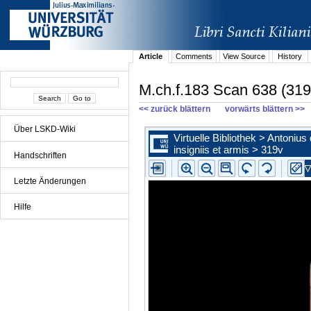
Article
Comments
View Source
History
M.ch.f.183 Scan 638 (319
<< zurück blättern
vorwärts blättern >>
Über LSKD-Wiki
Handschriften
Letzte Änderungen
Hilfe