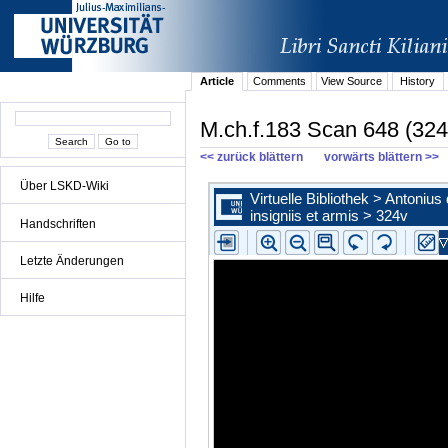
Article
Comments
View Source
History
M.ch.f.183 Scan 648 (324
<< zurück blättern
vorwärts blättern >>
Über LSKD-Wiki
Handschriften
Letzte Änderungen
Hilfe