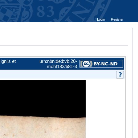
Login
Register