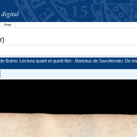
Print
r)