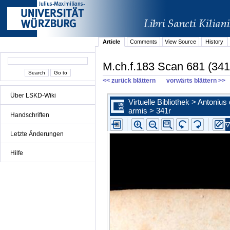
Article
Comments
View Source
History
M.ch.f.183 Scan 681 (341
<< zurück blättern
vorwärts blättern >>
Über LSKD-Wiki
Handschriften
Letzte Änderungen
Hilfe