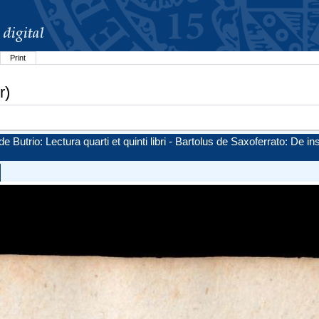
Print
r)