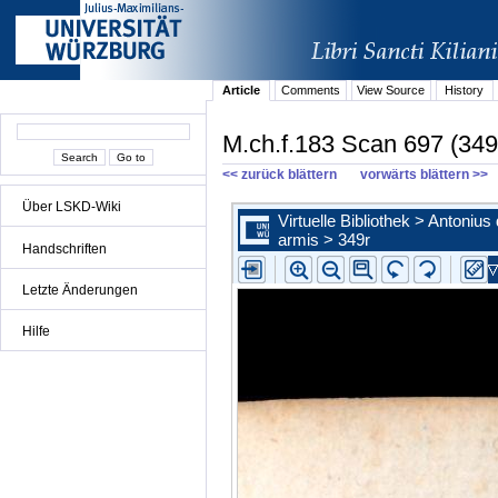
Article
Comments
View Source
History
M.ch.f.183 Scan 697 (349
<< zurück blättern
vorwärts blättern >>
Über LSKD-Wiki
Handschriften
Letzte Änderungen
Hilfe