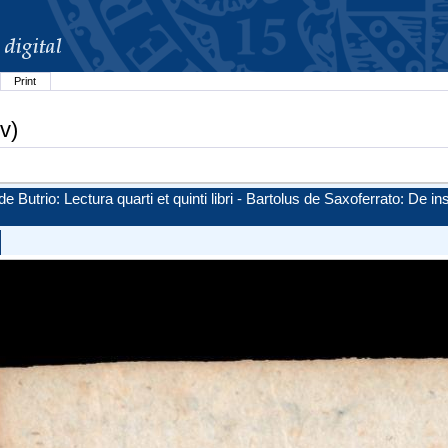
Print
v)