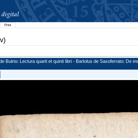
Print
v)