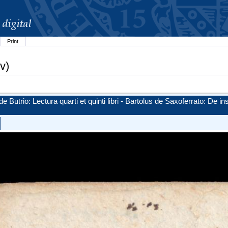
Print
v)