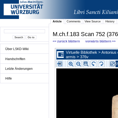
Article
Comments
View Source
History
M.ch.f.183 Scan 752 (376
<< zurück blättern
vorwärts blättern >>
Über LSKD-Wiki
Handschriften
Letzte Änderungen
Hilfe