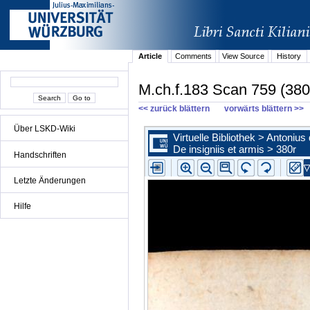
Article
Comments
View Source
History
M.ch.f.183 Scan 759 (380
<< zurück blättern
vorwärts blättern >>
Über LSKD-Wiki
Handschriften
Letzte Änderungen
Hilfe