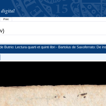
Print
v)