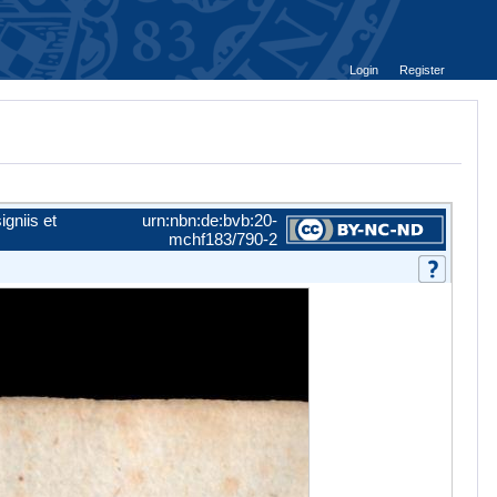
Login
Register