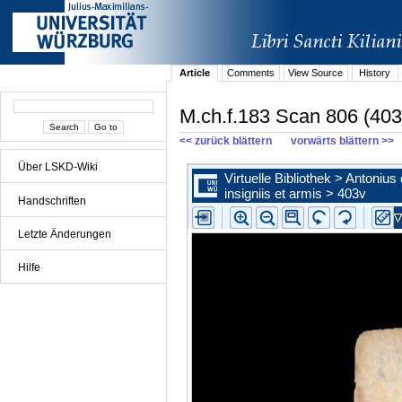
Article
Comments
View Source
History
M.ch.f.183 Scan 806 (403
<< zurück blättern
vorwärts blättern >>
Über LSKD-Wiki
Handschriften
Letzte Änderungen
Hilfe