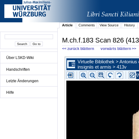
Article
Comments
View Source
History
M.ch.f.183 Scan 826 (413
<< zurück blättern
vorwärts blättern >>
Über LSKD-Wiki
Handschriften
Letzte Änderungen
Hilfe