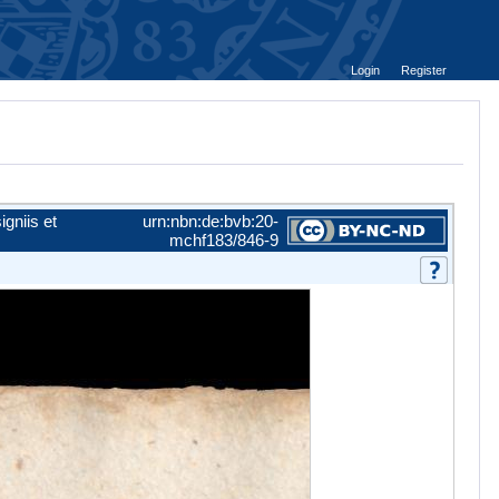
Login
Register