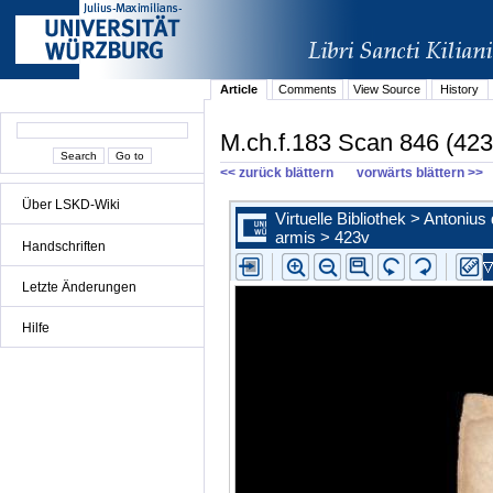
Article
Comments
View Source
History
M.ch.f.183 Scan 846 (423
<< zurück blättern
vorwärts blättern >>
Über LSKD-Wiki
Handschriften
Letzte Änderungen
Hilfe