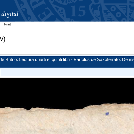
Print
v)