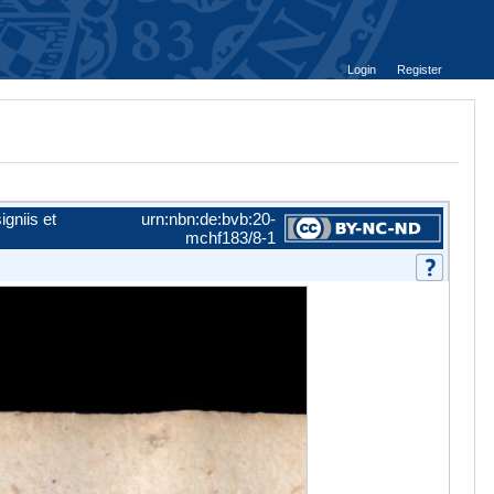
Login
Register