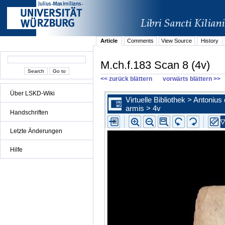
Article
Comments
View Source
History
M.ch.f.183 Scan 8 (4v)
<< zurück blättern
vorwärts blättern >>
Über LSKD-Wiki
Handschriften
Letzte Änderungen
Hilfe