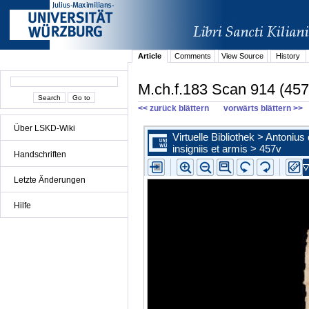
Article
Comments
View Source
History
M.ch.f.183 Scan 914 (457
<< zurück blättern
vorwärts blättern >>
Über LSKD-Wiki
Handschriften
Letzte Änderungen
Hilfe