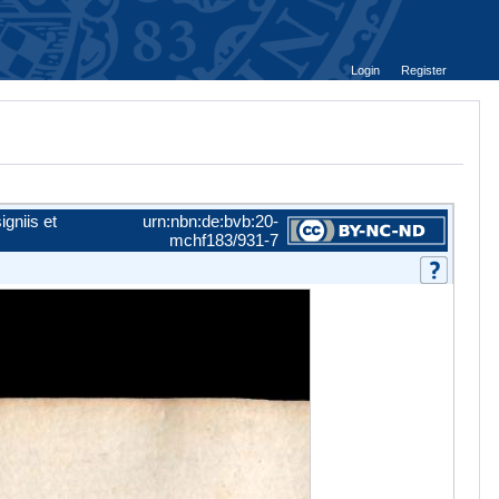
Login
Register