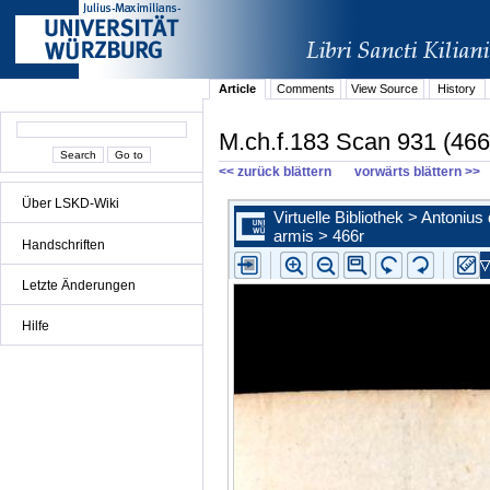
Article
Comments
View Source
History
M.ch.f.183 Scan 931 (466
<< zurück blättern
vorwärts blättern >>
Über LSKD-Wiki
Handschriften
Letzte Änderungen
Hilfe