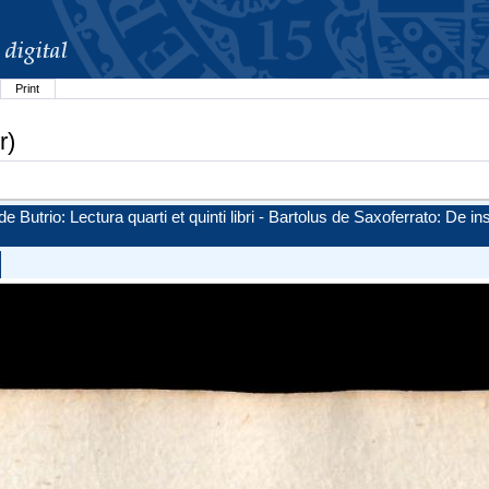
Print
r)