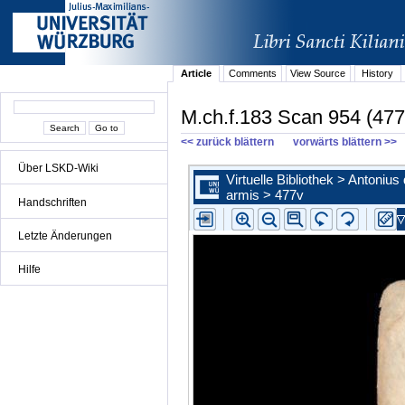
Article
Comments
View Source
History
M.ch.f.183 Scan 954 (477
<< zurück blättern
vorwärts blättern >>
Über LSKD-Wiki
Handschriften
Letzte Änderungen
Hilfe