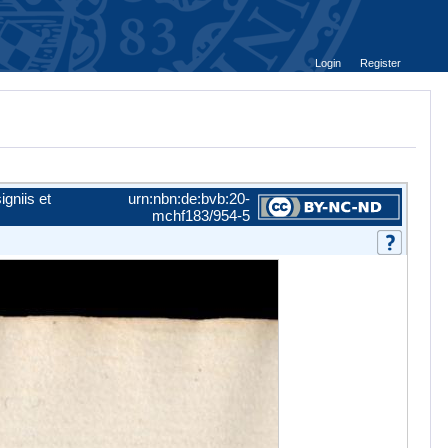
Login
Register