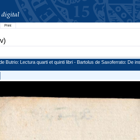
Print
v)