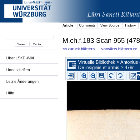
Article
Comments
View Source
History
M.ch.f.183 Scan 955 (478
<< zurück blättern
vorwärts blättern >>
Über LSKD-Wiki
Handschriften
Letzte Änderungen
Hilfe