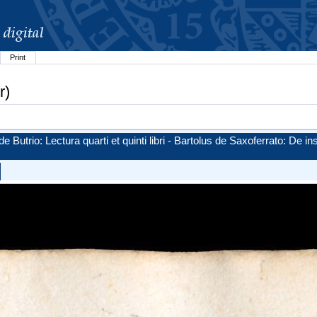
Print
r)