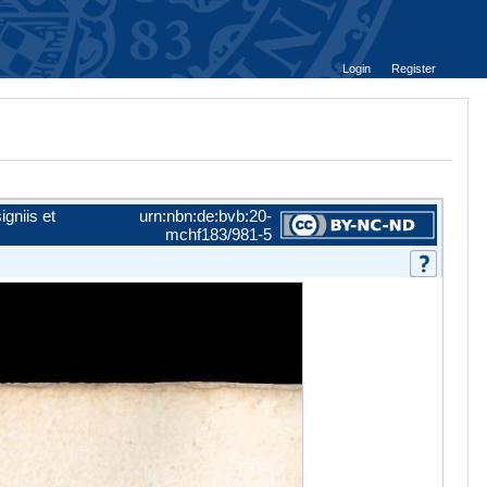
Login
Register