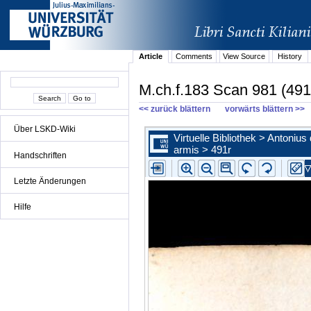
Article
Comments
View Source
History
M.ch.f.183 Scan 981 (491
<< zurück blättern
vorwärts blättern >>
Über LSKD-Wiki
Handschriften
Letzte Änderungen
Hilfe