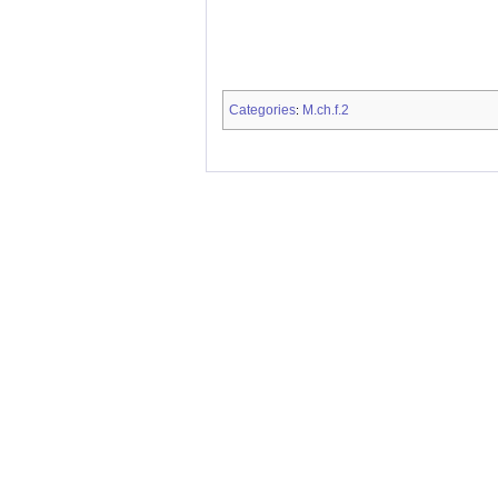
Categories
M.ch.f.2
: