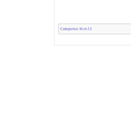
Categories
M.ch.f.2
: