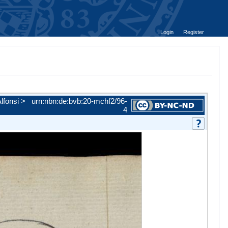
Login
Register