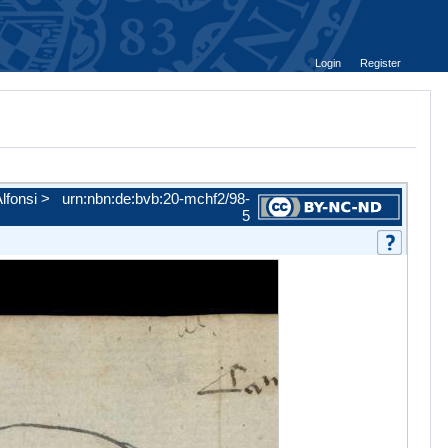
Login
Register