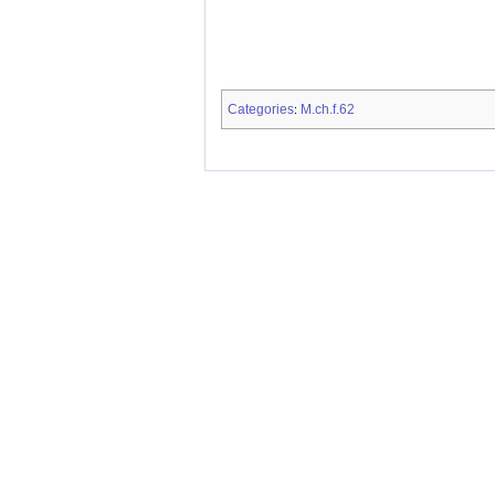
Categories
M.ch.f.62
: