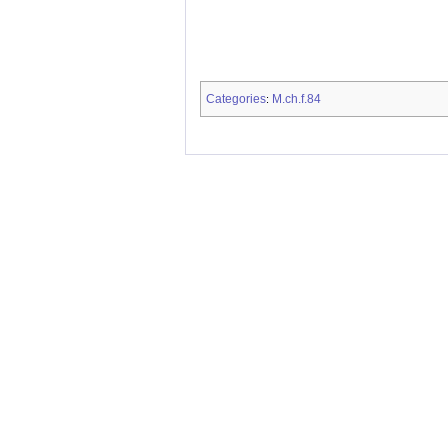
Categories
M.ch.f.84
: