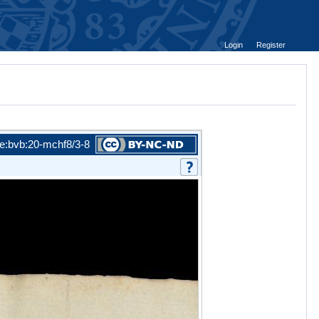
Login
Register