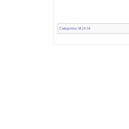
Categories
M.ch.f.8
: